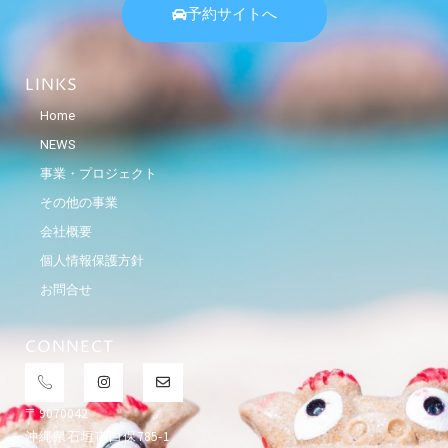
予約サイトへ
LINKS
Home
NEWS
事業・プロジェクト
その他の事業
会社概要
個人情報保護方針
お問合せ
CONNECT
〒9070042
沖縄県石垣市白保785-1