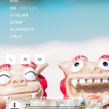
NEWS
事業・プロジェクト
その他の事業
会社概要
個人情報保護方針
お問合せ
CONNECT
〒9070042
沖縄県石垣市白保785-1
TEL : 0980-87-9801
phone : 090-3039-9564
＼Cyclft運営の竹富町商店公式Instagramはこちら／