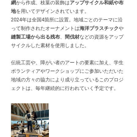
網
から作成、枝葉の装飾は
アップサイクル和紙や布
地
を用いてデザインされています。
2024年は全国4箇所に設置。地域ごとのテーマに沿
って制作されたオーナメントは
海洋プラスチック
や
縫製工場から出る残布
、
間伐材
などの資源をアップ
サイクルした素材を使用しました。
伝統工芸や、障がい者のアートの要素に加え、学生
ボランティアやワークショップにご参加いただいた
地域の方々の協力により成り立っているこのプロジ
ェクトは、毎年継続的に行われていく予定です。