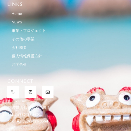
LINKS
Home
NEWS
事業・プロジェクト
その他の事業
会社概要
個人情報保護方針
お問合せ
CONNECT
〒9070042
沖縄県石垣市白保785-1
TEL : 0980-87-9801
phone : 090-3039-9564