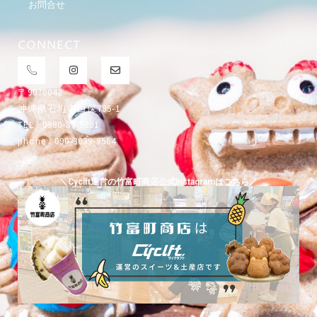
お問合せ
CONNECT
〒9070042
沖縄県石垣市白保785-1
TEL : 0980-87-9801
phone : 090-3039-9564
＼Cyclft運営の竹富町商店公式Instagramはこちら／