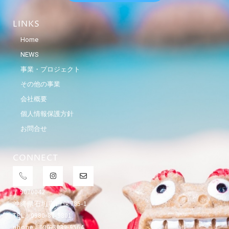
LINKS
Home
NEWS
事業・プロジェクト
その他の事業
会社概要
個人情報保護方針
お問合せ
CONNECT
〒9070042
沖縄県石垣市白保785-1
TEL : 0980-87-9801
phone : 090-3039-9564