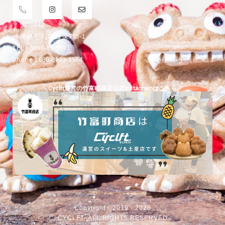
〒9070042
沖縄県石垣市白保785-1
TEL : 0980-87-9801
phone : 090-3039-9564
＼Cyclft運営の竹富町商店公式Instagramはこちら／
Copyright ©2019 - 2026
CYCLFT- ALL RIGHTS RESERVED