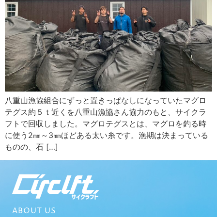
八重山漁協組合にずっと置きっぱなしになっていたマグロ
テグス約５ｔ近くを八重山漁協さん協力のもと、サイクラ
フトで回収しました。マグロテグスとは、マグロを釣る時
に使う2㎜～3㎜ほどある太い糸です。漁期は決まっている
ものの、石 […]
ABOUT US