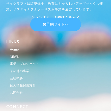
サイクラフトは環境保全・教育に力を入れたアップサイクル事
業、サスティナブルツーリズム事業を運営しています。
＼レンタカー予約はこちら／
予約サイトへ
LINKS
Home
NEWS
事業・プロジェクト
その他の事業
会社概要
個人情報保護方針
お問合せ
CONNECT